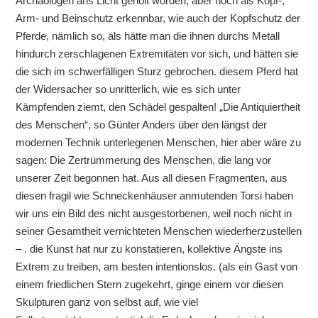
Archäologen ans Licht geholt worden, aber noch als Kopf-,
Arm- und Beinschutz erkennbar, wie auch der Kopfschutz der
Pferde, nämlich so, als hätte man die ihnen durchs Metall
hindurch zerschlagenen Extremitäten vor sich, und hätten sie
die sich im schwerfälligen Sturz gebrochen. diesem Pferd hat
der Widersacher so unritterlich, wie es sich unter
Kämpfenden ziemt, den Schädel gespalten! „Die Antiquiertheit
des Menschen“, so Günter Anders über den längst der
modernen Technik unterlegenen Menschen, hier aber wäre zu
sagen: Die Zertrümmerung des Menschen, die lang vor
unserer Zeit begonnen hat. Aus all diesen Fragmenten, aus
diesen fragil wie Schneckenhäuser anmutenden Torsi haben
wir uns ein Bild des nicht ausgestorbenen, weil noch nicht in
seiner Gesamtheit vernichteten Menschen wiederherzustellen
– . die Kunst hat nur zu konstatieren, kollektive Ängste ins
Extrem zu treiben, am besten intentionslos. (als ein Gast von
einem friedlichen Stern zugekehrt, ginge einem vor diesen
Skulpturen ganz von selbst auf, wie viel