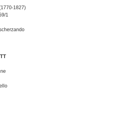
(1770-1827)
59/1
 scherzando
TT
ine
ello